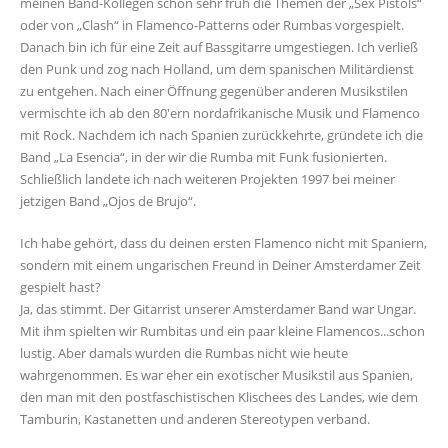
meinen Band-Kollegen schon sehr früh die Themen der „Sex Pistols“
oder von „Clash“ in Flamenco-Patterns oder Rumbas vorgespielt.
Danach bin ich für eine Zeit auf Bassgitarre umgestiegen. Ich verließ
den Punk und zog nach Holland, um dem spanischen Militärdienst
zu entgehen. Nach einer Öffnung gegenüber anderen Musikstilen
vermischte ich ab den 80'ern nordafrikanische Musik und Flamenco
mit Rock. Nachdem ich nach Spanien zurückkehrte, gründete ich die
Band „La Esencia“, in der wir die Rumba mit Funk fusionierten.
Schließlich landete ich nach weiteren Projekten 1997 bei meiner
jetzigen Band „Ojos de Brujo“.
Ich habe gehört, dass du deinen ersten Flamenco nicht mit Spaniern,
sondern mit einem ungarischen Freund in Deiner Amsterdamer Zeit
gespielt hast?
Ja, das stimmt. Der Gitarrist unserer Amsterdamer Band war Ungar.
Mit ihm spielten wir Rumbitas und ein paar kleine Flamencos...schon
lustig. Aber damals wurden die Rumbas nicht wie heute
wahrgenommen. Es war eher ein exotischer Musikstil aus Spanien,
den man mit den postfaschistischen Klischees des Landes, wie dem
Tamburin, Kastanetten und anderen Stereotypen verband.