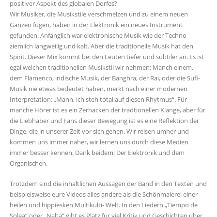
positiver Aspekt des globalen Dorfes?
Wir Musiker, die Musikstile verschmelzen und zu einem neuen
Ganzen fügen, haben in der Elektronik ein neues Instrument
gefunden. Anfänglich war elektronische Musik wie der Techno
ziemlich langweilig und kalt. Aber die traditionelle Musik hat den
Spirit. Dieser Mix kommt bei den Leuten tiefer und subtiler an. Es ist
egal welchen traditionellen Musikstil wir nehmen: Manch einem,
dem Flamenco, indische Musik, der Banghra, der Rai, oder die Sufi-
Musik nie etwas bedeutet haben, merkt nach einer modernen
Interpretation: „Mann, ich steh total auf diesen Rhytmus“. Für
manche Hörer ist es ein Zerhacken der tradtionellen Klänge, aber für
die Liebhaber und Fans dieser Bewegung ist es eine Reflektion der
Dinge, die in unserer Zeit vor sich gehen. Wir reisen umher und
kommen uns immer näher, wir lernen uns durch diese Medien
immer besser kennen. Dank beidem: Der Elektronik und dem
Organischen.
Trotzdem sind die inhaltlichen Aussagen der Band in den Texten und
beispielsweise eure Videos alles andere als die Schönmalerei einer
heilen und hippiesken Multikulti- Welt. In den Liedern „Tiempo de
Solea“ oder „Nalta“ gibt es Platz für viel Kritik und Geschichten über