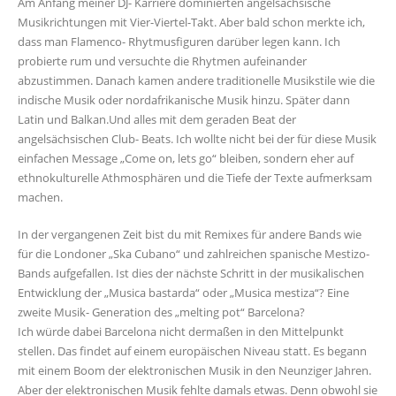
Am Anfang meiner DJ- Karriere dominierten angelsächsische
Musikrichtungen mit Vier-Viertel-Takt. Aber bald schon merkte ich,
dass man Flamenco- Rhytmusfiguren darüber legen kann. Ich
probierte rum und versuchte die Rhytmen aufeinander
abzustimmen. Danach kamen andere traditionelle Musikstile wie die
indische Musik oder nordafrikanische Musik hinzu. Später dann
Latin und Balkan.Und alles mit dem geraden Beat der
angelsächsischen Club- Beats. Ich wollte nicht bei der für diese Musik
einfachen Message „Come on, lets go“ bleiben, sondern eher auf
ethnokulturelle Athmosphären und die Tiefe der Texte aufmerksam
machen.
In der vergangenen Zeit bist du mit Remixes für andere Bands wie
für die Londoner „Ska Cubano“ und zahlreichen spanische Mestizo-
Bands aufgefallen. Ist dies der nächste Schritt in der musikalischen
Entwicklung der „Musica bastarda“ oder „Musica mestiza“? Eine
zweite Musik- Generation des „melting pot“ Barcelona?
Ich würde dabei Barcelona nicht dermaßen in den Mittelpunkt
stellen. Das findet auf einem europäischen Niveau statt. Es begann
mit einem Boom der elektronischen Musik in den Neunziger Jahren.
Aber der elektronischen Musik fehlte damals etwas. Denn obwohl sie