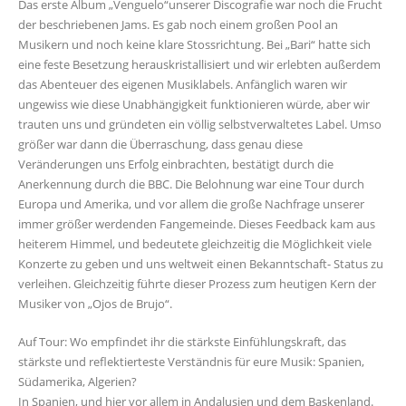
Das erste Album „Venguelo“unserer Discografie war noch die Frucht
der beschriebenen Jams. Es gab noch einem großen Pool an
Musikern und noch keine klare Stossrichtung. Bei „Bari“ hatte sich
eine feste Besetzung herauskristallisiert und wir erlebten außerdem
das Abenteuer des eigenen Musiklabels. Anfänglich waren wir
ungewiss wie diese Unabhängigkeit funktionieren würde, aber wir
trauten uns und gründeten ein völlig selbstverwaltetes Label. Umso
größer war dann die Überraschung, dass genau diese
Veränderungen uns Erfolg einbrachten, bestätigt durch die
Anerkennung durch die BBC. Die Belohnung war eine Tour durch
Europa und Amerika, und vor allem die große Nachfrage unserer
immer größer werdenden Fangemeinde. Dieses Feedback kam aus
heiterem Himmel, und bedeutete gleichzeitig die Möglichkeit viele
Konzerte zu geben und uns weltweit einen Bekanntschaft- Status zu
verleihen. Gleichzeitig führte dieser Prozess zum heutigen Kern der
Musiker von „Ojos de Brujo“.
Auf Tour: Wo empfindet ihr die stärkste Einfühlungskraft, das
stärkste und reflektierteste Verständnis für eure Musik: Spanien,
Südamerika, Algerien?
In Spanien, und hier vor allem in Andalusien und dem Baskenland.