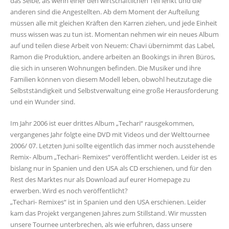
das Selbe, als wenn einer den wirtschaftlichen Teil lenkt und die
anderen sind die Angestellten. Ab dem Moment der Aufteilung
müssen alle mit gleichen Kräften den Karren ziehen, und jede Einheit
muss wissen was zu tun ist. Momentan nehmen wir ein neues Album
auf und teilen diese Arbeit von Neuem: Chavi übernimmt das Label,
Ramon die Produktion, andere arbeiten an Bookings in ihren Büros,
die sich in unseren Wohnungen befinden. Die Musiker und ihre
Familien können von diesem Modell leben, obwohl heutzutage die
Selbstständigkeit und Selbstverwaltung eine große Herausforderung
und ein Wunder sind.
Im Jahr 2006 ist euer drittes Album „Techari“ rausgekommen,
vergangenes Jahr folgte eine DVD mit Videos und der Welttournee
2006/ 07. Letzten Juni sollte eigentlich das immer noch ausstehende
Remix- Album „Techari- Remixes“ veröffentlicht werden. Leider ist es
bislang nur in Spanien und den USA als CD erschienen, und für den
Rest des Marktes nur als Download auf eurer Homepage zu
erwerben. Wird es noch veröffentlicht?
„Techari- Remixes“ ist in Spanien und den USA erschienen. Leider
kam das Projekt vergangenen Jahres zum Stillstand. Wir mussten
unsere Tournee unterbrechen, als wie erfuhren, dass unsere