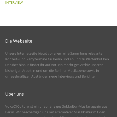
INTERVIEW
Die Webseite
Unsere Internetseite bietet vor allem eine Sammlung relevanter
Konzert- und Partytermine für Berlin und ab und zu Plattenkritiken.
Darüber hinaus findet ihr auf VoC ein mächtiges Archiv unserer
bisherigen Arbeit in und um die Berliner Musikszene sowie in
unregelmäßigen Abständen neue Interviews und Berichte.
Über uns
VoiceOfCulture ist ein unabhängiges Subkultur-Musikmagazin aus
Berlin. Wir beschäftigen uns mit alternativer Musikkultur mit den