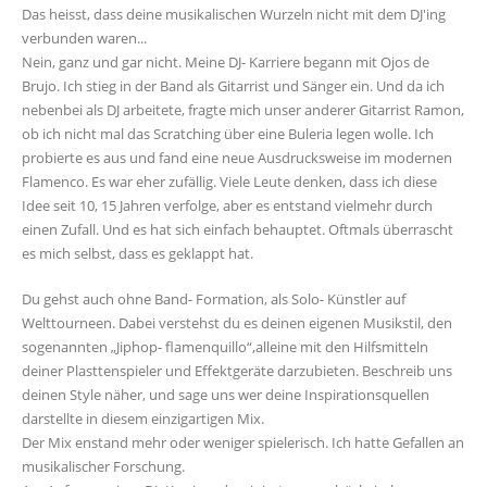
Das heisst, dass deine musikalischen Wurzeln nicht mit dem DJ'ing
verbunden waren...
Nein, ganz und gar nicht. Meine DJ- Karriere begann mit Ojos de
Brujo. Ich stieg in der Band als Gitarrist und Sänger ein. Und da ich
nebenbei als DJ arbeitete, fragte mich unser anderer Gitarrist Ramon,
ob ich nicht mal das Scratching über eine Buleria legen wolle. Ich
probierte es aus und fand eine neue Ausdrucksweise im modernen
Flamenco. Es war eher zufällig. Viele Leute denken, dass ich diese
Idee seit 10, 15 Jahren verfolge, aber es entstand vielmehr durch
einen Zufall. Und es hat sich einfach behauptet. Oftmals überrascht
es mich selbst, dass es geklappt hat.
Du gehst auch ohne Band- Formation, als Solo- Künstler auf
Welttourneen. Dabei verstehst du es deinen eigenen Musikstil, den
sogenannten „Jiphop- flamenquillo“,alleine mit den Hilfsmitteln
deiner Plasttenspieler und Effektgeräte darzubieten. Beschreib uns
deinen Style näher, und sage uns wer deine Inspirationsquellen
darstellte in diesem einzigartigen Mix.
Der Mix enstand mehr oder weniger spielerisch. Ich hatte Gefallen an
musikalischer Forschung.