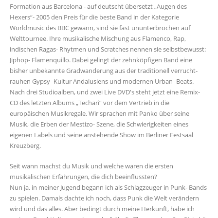
Formation aus Barcelona - auf deutscht übersetzt „Augen des
Hexers“- 2005 den Preis für die beste Band in der Kategorie
Worldmusic des BBC gewann, sind sie fast ununterbrochen auf
Welttournee. Ihre musikalische Mischung aus Flamenco, Rap,
indischen Ragas- Rhytmen und Scratches nennen sie selbstbewusst:
Jiphop- Flamenquillo. Dabei gelingt der zehnköpfigen Band eine
bisher unbekannte Gradwanderung aus der traditionell verrucht-
rauhen Gypsy- Kultur Andalusiens und modernen Urban- Beats.
Nach drei Studioalben, und zwei Live DVD's steht jetzt eine Remix-
CD des letzten Albums „Techari“ vor dem Vertrieb in die
europäischen Musikregale. Wir sprachen mit Panko über seine
Musik, die Erben der Mestizo- Szene, die Schwierigkeiten eines
eigenen Labels und seine anstehende Show im Berliner Festsaal
Kreuzberg.
Seit wann machst du Musik und welche waren die ersten
musikalischen Erfahrungen, die dich beeinflussten?
Nun ja, in meiner Jugend begann ich als Schlagzeuger in Punk- Bands
zu spielen. Damals dachte ich noch, dass Punk die Welt verändern
wird und das alles. Aber bedingt durch meine Herkunft, habe ich