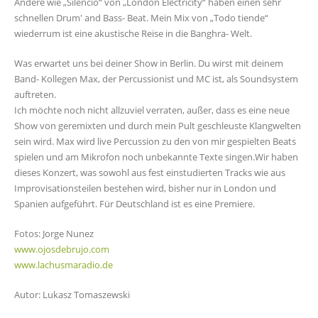
Andere wie „Silencio“ von „London Electricity“ haben einen sehr
schnellen Drum' and Bass- Beat. Mein Mix von „Todo tiende“
wiederrum ist eine akustische Reise in die Banghra- Welt.
Was erwartet uns bei deiner Show in Berlin. Du wirst mit deinem
Band- Kollegen Max, der Percussionist und MC ist, als Soundsystem
auftreten.
Ich möchte noch nicht allzuviel verraten, außer, dass es eine neue
Show von geremixten und durch mein Pult geschleuste Klangwelten
sein wird. Max wird live Percussion zu den von mir gespielten Beats
spielen und am Mikrofon noch unbekannte Texte singen.Wir haben
dieses Konzert, was sowohl aus fest einstudierten Tracks wie aus
Improvisationsteilen bestehen wird, bisher nur in London und
Spanien aufgeführt. Für Deutschland ist es eine Premiere.
Fotos: Jorge Nunez
www.ojosdebrujo.com
www.lachusmaradio.de
Autor: Lukasz Tomaszewski