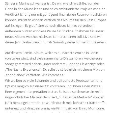
Sängerin Marina schwanger ist. Da wir, wie ich erzählte, von der
Hand in den Mund leben und solch ambitionierte Projekte wie eine
Veröffentlichung nur mit genügend finanziellen Reserven realisieren
können, mussten wir den Vertrieb des Albums für den Rest Europas
auf Eis legen. Es gibt Pläne es noch dieses Jahr zu vertreiben.
Außerdem nutzen wir diese Pause für Studioaufnahmen für unser
neues Album, welches nächstes Jahr erscheinen soll. Live sind wir
dieses Jahr deshalb auch nur als Soundsystem- Formation zu sehen.
Auf diesem Remix- Album, welches du nächste Woche in Berlin
vorstellen wirst, sind viele namenhafte DJ's zu hören, welche eure
Songs geremixed haben. Unter anderem „London Elektricity“ oder
„The Nasha Experience“ . Du selbst bist lediglich mit einem Mix von
„todo tiende“ vertreten. Wie kommt es?
Wir wollten so viele Bekannte und befreundete Produzenten und
DJ's wie möglich auf dieser CD vorstellen und ihnen einen Platz zu
ihrer eigenen Interpretation bieten. So ist beispielsweise ein recht
ungewöhnlicher Mix von dem Lied „Sultanas De Merkaillo“ von Jim
Janik herausgekommen. Es wurde durch mexikanische Gitarrenriffs
unterlegt und klingt ein wenig wie Filmmusik von Ennio Morricone.