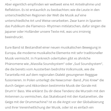
Aber eigentlich empfinden wir weltweit eine Art Anteilnahme und
Reflektion. Es ist erstaunlich zu beobachten; wie die Leute in den
unterschiedlichen Regionen der Welt die Musik auf eine
unterschiedliche Art und Weise verarbeiten. Zwar kann in Spanien
das Publikum die Flamenco- Rhytmen mitklatschen, dafür singen die
Japaner oder Holländer unsere Texte mit, was uns irrsinnig
beeindruckt.
Eure Band ist Bestandteil einer neuen musikalischen Bewegung in
Europa, die moderne musikalische Elemente mit sehr traditioneller
Musik vermischt. In Frankreich oderItalien gibt es ähnliche
Phänomene wie „Massilia Soundsystem“ oder „Sud Soundsystem“,
die die bereits vom Aussterben bedrohte Volksmusik, wie die
Tarantella mit auf dem regionalen Dialekt gesungenen Regggae
fusionieren. In Polen unterlegt die Newcomer- Band „Psio Krew“ die
durch Geigen und Akkordeon bestimmte Musik der Gorale mit
Drum'n' Bass. Wie erklärst Du dir diese Tendenz die Wurzeln mit den
Antennen zu vermischen, das Skateboard mit den Kastanetten, die
Geige mit der Drummachine? Ist es die Angst vor der Globalisierung
und ihrer Vereinheitlichung der Musik, oder ist es einfach ein