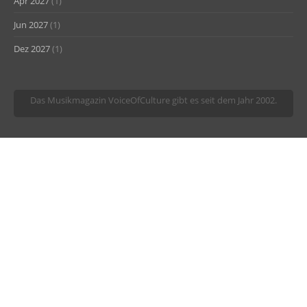
Apr 2027
(1)
Jun 2027
(1)
Dez 2027
(1)
Das Musikmagazin VoiceOfCulture gibt es seit dem Jahr 2002.