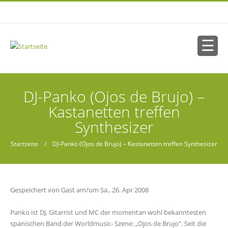
Direkt zum Inhalt
Sie sind hier
DJ-Panko (Ojos de Brujo) –
Kastanetten treffen
Synthesizer
Startseite
/ DJ-Panko (Ojos de Brujo) – Kastanetten treffen Synthesizer
Gespeichert von
Gast
am/um Sa., 26. Apr 2008
Panko ist DJ, Gitarrist und MC der momentan wohl bekanntesten
spanischen Band der Worldmusic- Szene: „Ojos de Brujo“. Seit die