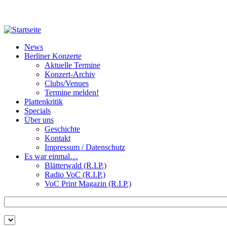
Direkt zum Inhalt
News
Berliner Konzerte
Aktuelle Termine
Konzert-Archiv
Clubs/Venues
Termine melden!
Plattenkritik
Specials
Über uns
Geschichte
Kontakt
Impressum / Datenschutz
Es war einmal…
Blätterwald (R.I.P.)
Radio VoC (R.I.P.)
VoC Print Magazin (R.I.P.)
Zu suchende Schlüsselwörter