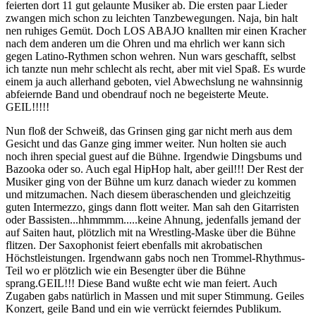
feierten dort 11 gut gelaunte Musiker ab. Die ersten paar Lieder
zwangen mich schon zu leichten Tanzbewegungen. Naja, bin halt
nen ruhiges Gemüt. Doch LOS ABAJO knallten mir einen Kracher
nach dem anderen um die Ohren und ma ehrlich wer kann sich
gegen Latino-Rythmen schon wehren. Nun wars geschafft, selbst
ich tanzte nun mehr schlecht als recht, aber mit viel Spaß. Es wurde
einem ja auch allerhand geboten, viel Abwechslung ne wahnsinnig
abfeiernde Band und obendrauf noch ne begeisterte Meute.
GEIL!!!!!
Nun floß der Schweiß, das Grinsen ging gar nicht merh aus dem
Gesicht und das Ganze ging immer weiter. Nun holten sie auch
noch ihren special guest auf die Bühne. Irgendwie Dingsbums und
Bazooka oder so. Auch egal HipHop halt, aber geil!!! Der Rest der
Musiker ging von der Bühne um kurz danach wieder zu kommen
und mitzumachen. Nach diesem überaschenden und gleichzeitig
guten Intermezzo, gings dann flott weiter. Man sah den Gitarristen
oder Bassisten...hhmmmm.....keine Ahnung, jedenfalls jemand der
auf Saiten haut, plötzlich mit na Wrestling-Maske über die Bühne
flitzen. Der Saxophonist feiert ebenfalls mit akrobatischen
Höchstleistungen. Irgendwann gabs noch nen Trommel-Rhythmus-
Teil wo er plötzlich wie ein Besengter über die Bühne
sprang.GEIL!!! Diese Band wußte echt wie man feiert. Auch
Zugaben gabs natürlich in Massen und mit super Stimmung. Geiles
Konzert, geile Band und ein wie verrückt feierndes Publikum.