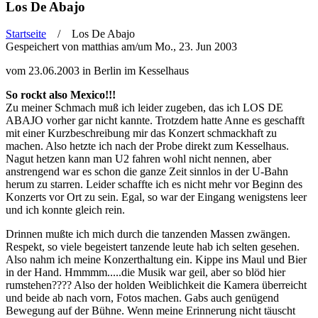
Los De Abajo
Startseite
/ Los De Abajo
Gespeichert von
matthias
am/um Mo., 23. Jun 2003
Sie sind hier
vom 23.06.2003 in Berlin im Kesselhaus
So rockt also Mexico!!!
Zu meiner Schmach muß ich leider zugeben, das ich LOS DE
ABAJO vorher gar nicht kannte. Trotzdem hatte Anne es geschafft
mit einer Kurzbeschreibung mir das Konzert schmackhaft zu
machen. Also hetzte ich nach der Probe direkt zum Kesselhaus.
Nagut hetzen kann man U2 fahren wohl nicht nennen, aber
anstrengend war es schon die ganze Zeit sinnlos in der U-Bahn
herum zu starren. Leider schaffte ich es nicht mehr vor Beginn des
Konzerts vor Ort zu sein. Egal, so war der Eingang wenigstens leer
und ich konnte gleich rein.
Drinnen mußte ich mich durch die tanzenden Massen zwängen.
Respekt, so viele begeistert tanzende leute hab ich selten gesehen.
Also nahm ich meine Konzerthaltung ein. Kippe ins Maul und Bier
in der Hand. Hmmmm.....die Musik war geil, aber so blöd hier
rumstehen???? Also der holden Weiblichkeit die Kamera überreicht
und beide ab nach vorn, Fotos machen. Gabs auch genügend
Bewegung auf der Bühne. Wenn meine Erinnerung nicht täuscht