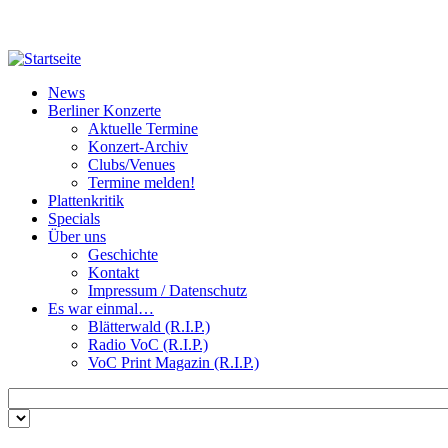
Direkt zum Inhalt
News
Berliner Konzerte
Aktuelle Termine
Konzert-Archiv
Clubs/Venues
Termine melden!
Plattenkritik
Specials
Über uns
Geschichte
Kontakt
Impressum / Datenschutz
Es war einmal…
Blätterwald (R.I.P.)
Radio VoC (R.I.P.)
VoC Print Magazin (R.I.P.)
Zu suchende Schlüsselwörter