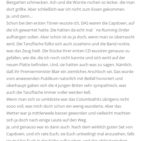
Biergarten schmecken. Ach und die Würste rochen so lecker, die man
dort grillte. Aber schließlich war ich nicht zum Essen gekommen.
Ja, und dann…
Schon bei den ersten Tönen wusste ich, DAS waren die Capdown, auf
die ich gewarrtet hatte. Die hätten da echt mal ´ne Running Order
aufhängen sollen. Aber schön ist es ja doch, wenn man so überrascht
wird. Die Tanzfläche füllte sich auch zusehens und die Band rockte,
was das Zeug hielt. Die Stücke ihrer ersten CD wussten genauso zu
gefallen, wie die, die ich noch nicht kannte und sich wohl auf der
neuen Platte befinden. Und, sie hatten auch was zu sagen. Nämlich,
daß ihr Premierminister Blair ein ziemliches Arschloch sei. Das wurde
vom anwesenden Publikum natürlich mit Beifall honoriert und
überhaupt gaben sich die 4 jungen Briten sehr sympathisch, was
auch die Tanzfläche immer voller werden ließ.
Wenn man sich so umblickte war das Columbiafritz übrigens nicht
sooo voll, was mich doch schon ein wenig wunderte. Aber das
Wetter war ja mittlerweile besser geworden und vielleicht machten
sich ja doch nach einige Leute auf den Weg.
Ja, und genauso war es dann auch. Nach dem wirklich guten Set von
Capdown, und ich rate Euch, sie Euch unbedingt mal anzusehen, falls
sie mal bei Euch in der Nähe auftauchen, und der obligatorischen