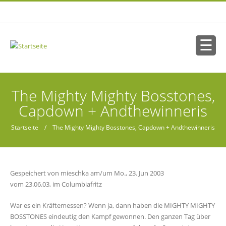
Direkt zum Inhalt
Sie sind hier
The Mighty Mighty Bosstones,
Capdown + Andthewinneris
Startseite
/ The Mighty Mighty Bosstones, Capdown + Andthewinneris
Gespeichert von
mieschka
am/um Mo., 23. Jun 2003
vom 23.06.03, im Columbiafritz
War es ein Kräftemessen? Wenn ja, dann haben die MIGHTY MIGHTY
BOSSTONES eindeutig den Kampf gewonnen. Den ganzen Tag über