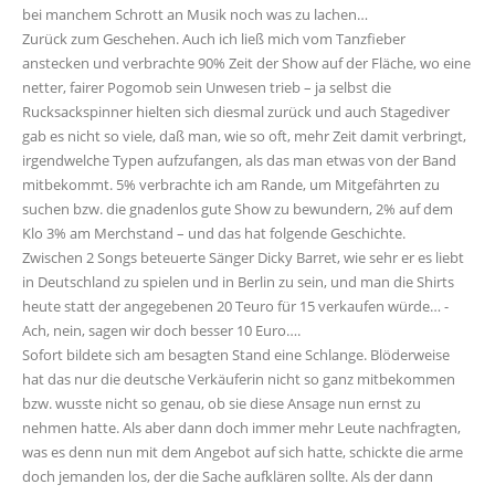
bei manchem Schrott an Musik noch was zu lachen…
Zurück zum Geschehen. Auch ich ließ mich vom Tanzfieber
anstecken und verbrachte 90% Zeit der Show auf der Fläche, wo eine
netter, fairer Pogomob sein Unwesen trieb – ja selbst die
Rucksackspinner hielten sich diesmal zurück und auch Stagediver
gab es nicht so viele, daß man, wie so oft, mehr Zeit damit verbringt,
irgendwelche Typen aufzufangen, als das man etwas von der Band
mitbekommt. 5% verbrachte ich am Rande, um Mitgefährten zu
suchen bzw. die gnadenlos gute Show zu bewundern, 2% auf dem
Klo 3% am Merchstand – und das hat folgende Geschichte.
Zwischen 2 Songs beteuerte Sänger Dicky Barret, wie sehr er es liebt
in Deutschland zu spielen und in Berlin zu sein, und man die Shirts
heute statt der angegebenen 20 Teuro für 15 verkaufen würde… -
Ach, nein, sagen wir doch besser 10 Euro….
Sofort bildete sich am besagten Stand eine Schlange. Blöderweise
hat das nur die deutsche Verkäuferin nicht so ganz mitbekommen
bzw. wusste nicht so genau, ob sie diese Ansage nun ernst zu
nehmen hatte. Als aber dann doch immer mehr Leute nachfragten,
was es denn nun mit dem Angebot auf sich hatte, schickte die arme
doch jemanden los, der die Sache aufklären sollte. Als der dann