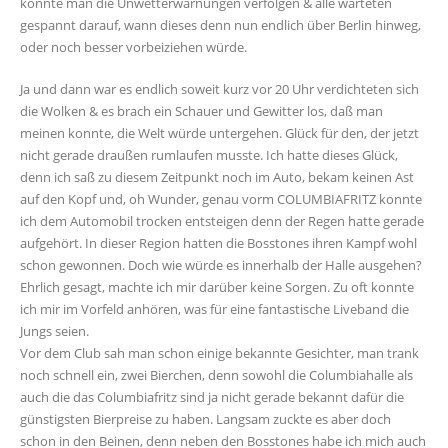
konnte man die Unwetterwarnungen verfolgen & alle warteten
gespannt darauf, wann dieses denn nun endlich über Berlin hinweg,
oder noch besser vorbeiziehen würde.
Ja und dann war es endlich soweit kurz vor 20 Uhr verdichteten sich
die Wolken & es brach ein Schauer und Gewitter los, daß man
meinen konnte, die Welt würde untergehen. Glück für den, der jetzt
nicht gerade draußen rumlaufen musste. Ich hatte dieses Glück,
denn ich saß zu diesem Zeitpunkt noch im Auto, bekam keinen Ast
auf den Kopf und, oh Wunder, genau vorm COLUMBIAFRITZ konnte
ich dem Automobil trocken entsteigen denn der Regen hatte gerade
aufgehört. In dieser Region hatten die Bosstones ihren Kampf wohl
schon gewonnen. Doch wie würde es innerhalb der Halle ausgehen?
Ehrlich gesagt, machte ich mir darüber keine Sorgen. Zu oft konnte
ich mir im Vorfeld anhören, was für eine fantastische Liveband die
Jungs seien.
Vor dem Club sah man schon einige bekannte Gesichter, man trank
noch schnell ein, zwei Bierchen, denn sowohl die Columbiahalle als
auch die das Columbiafritz sind ja nicht gerade bekannt dafür die
günstigsten Bierpreise zu haben. Langsam zuckte es aber doch
schon in den Beinen, denn neben den Bosstones habe ich mich auch