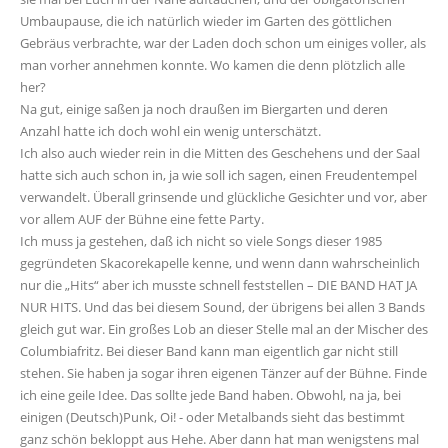
Umbaupause, die ich natürlich wieder im Garten des göttlichen
Gebräus verbrachte, war der Laden doch schon um einiges voller, als
man vorher annehmen konnte. Wo kamen die denn plötzlich alle
her?
Na gut, einige saßen ja noch draußen im Biergarten und deren
Anzahl hatte ich doch wohl ein wenig unterschätzt.
Ich also auch wieder rein in die Mitten des Geschehens und der Saal
hatte sich auch schon in, ja wie soll ich sagen, einen Freudentempel
verwandelt. Überall grinsende und glückliche Gesichter und vor, aber
vor allem AUF der Bühne eine fette Party.
Ich muss ja gestehen, daß ich nicht so viele Songs dieser 1985
gegründeten Skacorekapelle kenne, und wenn dann wahrscheinlich
nur die „Hits“ aber ich musste schnell feststellen – DIE BAND HAT JA
NUR HITS. Und das bei diesem Sound, der übrigens bei allen 3 Bands
gleich gut war. Ein großes Lob an dieser Stelle mal an der Mischer des
Columbiafritz. Bei dieser Band kann man eigentlich gar nicht still
stehen. Sie haben ja sogar ihren eigenen Tänzer auf der Bühne. Finde
ich eine geile Idee. Das sollte jede Band haben. Obwohl, na ja, bei
einigen (Deutsch)Punk, Oi! - oder Metalbands sieht das bestimmt
ganz schön bekloppt aus Hehe. Aber dann hat man wenigstens mal