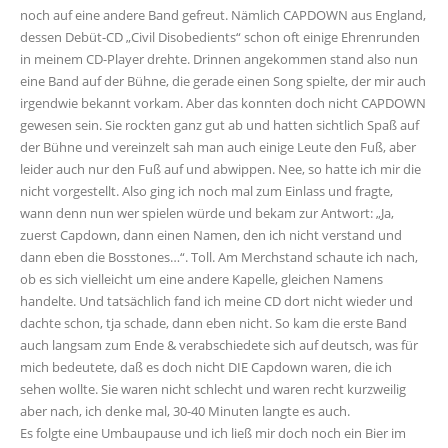
noch auf eine andere Band gefreut. Nämlich CAPDOWN aus England,
dessen Debüt-CD „Civil Disobedients“ schon oft einige Ehrenrunden
in meinem CD-Player drehte. Drinnen angekommen stand also nun
eine Band auf der Bühne, die gerade einen Song spielte, der mir auch
irgendwie bekannt vorkam. Aber das konnten doch nicht CAPDOWN
gewesen sein. Sie rockten ganz gut ab und hatten sichtlich Spaß auf
der Bühne und vereinzelt sah man auch einige Leute den Fuß, aber
leider auch nur den Fuß auf und abwippen. Nee, so hatte ich mir die
nicht vorgestellt. Also ging ich noch mal zum Einlass und fragte,
wann denn nun wer spielen würde und bekam zur Antwort: „Ja,
zuerst Capdown, dann einen Namen, den ich nicht verstand und
dann eben die Bosstones…“. Toll. Am Merchstand schaute ich nach,
ob es sich vielleicht um eine andere Kapelle, gleichen Namens
handelte. Und tatsächlich fand ich meine CD dort nicht wieder und
dachte schon, tja schade, dann eben nicht. So kam die erste Band
auch langsam zum Ende & verabschiedete sich auf deutsch, was für
mich bedeutete, daß es doch nicht DIE Capdown waren, die ich
sehen wollte. Sie waren nicht schlecht und waren recht kurzweilig
aber nach, ich denke mal, 30-40 Minuten langte es auch.
Es folgte eine Umbaupause und ich ließ mir doch noch ein Bier im