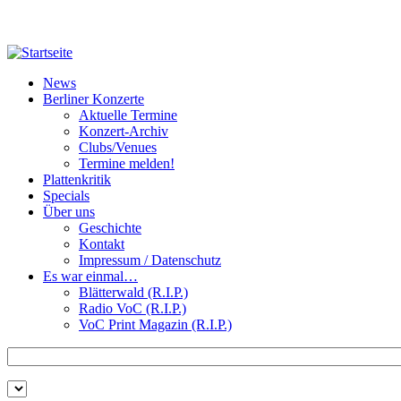
Direkt zum Inhalt
News
Berliner Konzerte
Aktuelle Termine
Konzert-Archiv
Clubs/Venues
Termine melden!
Plattenkritik
Specials
Über uns
Geschichte
Kontakt
Impressum / Datenschutz
Es war einmal…
Blätterwald (R.I.P.)
Radio VoC (R.I.P.)
VoC Print Magazin (R.I.P.)
Zu suchende Schlüsselwörter