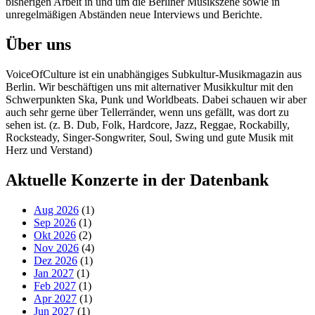
bisherigen Arbeit in und um die Berliner Musikszene sowie in
unregelmäßigen Abständen neue Interviews und Berichte.
Über uns
VoiceOfCulture ist ein unabhängiges Subkultur-Musikmagazin aus
Berlin. Wir beschäftigen uns mit alternativer Musikkultur mit den
Schwerpunkten Ska, Punk und Worldbeats. Dabei schauen wir aber
auch sehr gerne über Tellerränder, wenn uns gefällt, was dort zu
sehen ist. (z. B. Dub, Folk, Hardcore, Jazz, Reggae, Rockabilly,
Rocksteady, Singer-Songwriter, Soul, Swing und gute Musik mit
Herz und Verstand)
Aktuelle Konzerte in der Datenbank
Aug 2026
(1)
Sep 2026
(1)
Okt 2026
(2)
Nov 2026
(4)
Dez 2026
(1)
Jan 2027
(1)
Feb 2027
(1)
Apr 2027
(1)
Jun 2027
(1)