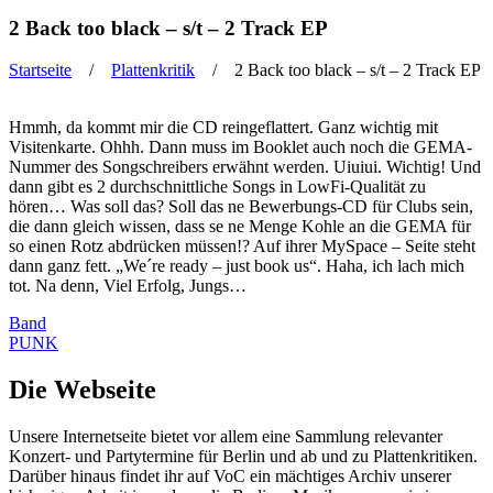
2 Back too black – s/t – 2 Track EP
Startseite
/
Plattenkritik
/ 2 Back too black – s/t – 2 Track EP
Sie sind hier
Hmmh, da kommt mir die CD reingeflattert. Ganz wichtig mit
Visitenkarte. Ohhh. Dann muss im Booklet auch noch die GEMA-
Nummer des Songschreibers erwähnt werden. Uiuiui. Wichtig! Und
dann gibt es 2 durchschnittliche Songs in LowFi-Qualität zu
hören… Was soll das? Soll das ne Bewerbungs-CD für Clubs sein,
die dann gleich wissen, dass se ne Menge Kohle an die GEMA für
so einen Rotz abdrücken müssen!? Auf ihrer MySpace – Seite steht
dann ganz fett. „We´re ready – just book us“. Haha, ich lach mich
tot. Na denn, Viel Erfolg, Jungs…
Band
PUNK
Die Webseite
Unsere Internetseite bietet vor allem eine Sammlung relevanter
Konzert- und Partytermine für Berlin und ab und zu Plattenkritiken.
Darüber hinaus findet ihr auf VoC ein mächtiges Archiv unserer