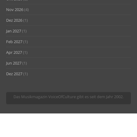
Nov 2026
(4)
Dez 2026
(1)
Jan 2027
(1)
Feb 2027
(1)
Apr 2027
(1)
Jun 2027
(1)
Dez 2027
(1)
Das Musikmagazin VoiceOfCulture gibt es seit dem Jahr 2002.