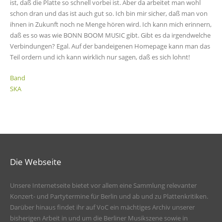
ist, daß die Platte so schnell vorbei ist. Aber da arbeitet man wohl
schon dran und das ist auch gut so. Ich bin mir sicher, daß man von
ihnen in Zukunft noch ne Menge hören wird. Ich kann mich erinnern,
daß es so was wie BONN BOOM MUSIC gibt. Gibt es da irgendwelche
Verbindungen? Egal. Auf der bandeigenen Homepage kann man das
Teil ordern und ich kann wirklich nur sagen, daß es sich lohnt!
Band
SKA
Die Webseite
Unsere Internetseite bietet vor allem eine Sammlung relevanter
Konzert- und Partytermine für Berlin und ab und zu Plattenkritiken.
Darüber hinaus findet ihr auf VoC ein mächtiges Archiv unserer
bisherigen Arbeit in und um die Berliner Musikszene sowie in