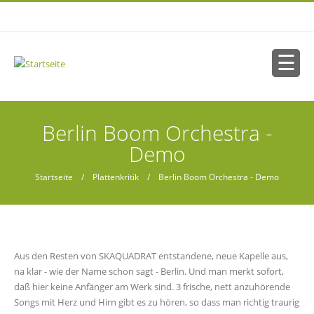
Direkt zum Inhalt
Sie sind hier
Berlin Boom Orchestra -
Demo
Startseite
/
Plattenkritik
/ Berlin Boom Orchestra - Demo
Aus den Resten von SKAQUADRAT entstandene, neue Kapelle aus,
na klar - wie der Name schon sagt - Berlin. Und man merkt sofort,
daß hier keine Anfänger am Werk sind. 3 frische, nett anzuhörende
Songs mit Herz und Hirn gibt es zu hören, so dass man richtig traurig