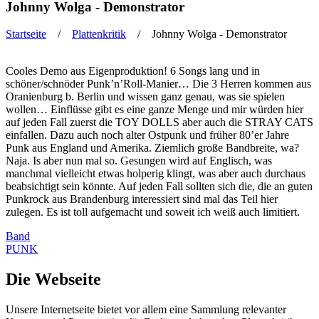
Johnny Wolga - Demonstrator
Startseite
/
Plattenkritik
/ Johnny Wolga - Demonstrator
Sie sind hier
Cooles Demo aus Eigenproduktion! 6 Songs lang und in
schöner/schnöder Punk’n’Roll-Manier… Die 3 Herren kommen aus
Oranienburg b. Berlin und wissen ganz genau, was sie spielen
wollen… Einflüsse gibt es eine ganze Menge und mir würden hier
auf jeden Fall zuerst die TOY DOLLS aber auch die STRAY CATS
einfallen. Dazu auch noch alter Ostpunk und früher 80’er Jahre
Punk aus England und Amerika. Ziemlich große Bandbreite, wa?
Naja. Is aber nun mal so. Gesungen wird auf Englisch, was
manchmal vielleicht etwas holperig klingt, was aber auch durchaus
beabsichtigt sein könnte. Auf jeden Fall sollten sich die, die an guten
Punkrock aus Brandenburg interessiert sind mal das Teil hier
zulegen. Es ist toll aufgemacht und soweit ich weiß auch limitiert.
Band
PUNK
Die Webseite
Unsere Internetseite bietet vor allem eine Sammlung relevanter