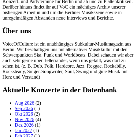
Konzert- und Partytermine für Berlin und ab und zu Plattenkritiken.
Darüber hinaus findet ihr auf VoC ein mächtiges Archiv unserer
bisherigen Arbeit in und um die Berliner Musikszene sowie in
unregelmäßigen Abständen neue Interviews und Berichte.
Über uns
VoiceOfCulture ist ein unabhängiges Subkultur-Musikmagazin aus
Berlin. Wir beschäftigen uns mit alternativer Musikkultur mit den
Schwerpunkten Ska, Punk und Worldbeats. Dabei schauen wir aber
auch sehr gerne über Tellerränder, wenn uns gefällt, was dort zu
sehen ist. (z. B. Dub, Folk, Hardcore, Jazz, Reggae, Rockabilly,
Rocksteady, Singer-Songwriter, Soul, Swing und gute Musik mit
Herz und Verstand)
Aktuelle Konzerte in der Datenbank
Aug 2026
(2)
Sep 2026
(1)
Okt 2026
(2)
Nov 2026
(4)
Dez 2026
(1)
Jan 2027
(1)
Feb 2027
(1)