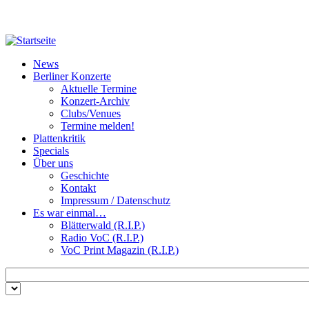
Direkt zum Inhalt
News
Berliner Konzerte
Aktuelle Termine
Konzert-Archiv
Clubs/Venues
Termine melden!
Plattenkritik
Specials
Über uns
Geschichte
Kontakt
Impressum / Datenschutz
Es war einmal…
Blätterwald (R.I.P.)
Radio VoC (R.I.P.)
VoC Print Magazin (R.I.P.)
Zu suchende Schlüsselwörter