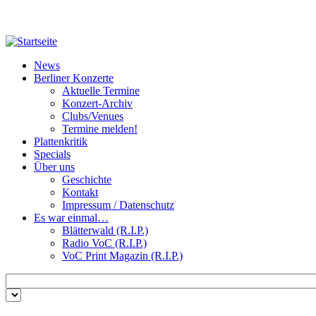
Direkt zum Inhalt
News
Berliner Konzerte
Aktuelle Termine
Konzert-Archiv
Clubs/Venues
Termine melden!
Plattenkritik
Specials
Über uns
Geschichte
Kontakt
Impressum / Datenschutz
Es war einmal…
Blätterwald (R.I.P.)
Radio VoC (R.I.P.)
VoC Print Magazin (R.I.P.)
Zu suchende Schlüsselwörter