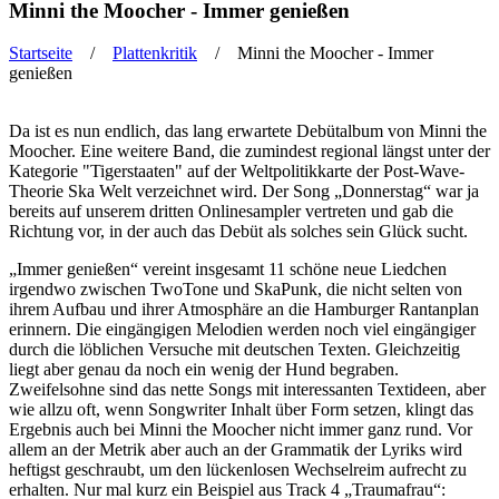
Minni the Moocher - Immer genießen
Startseite
/
Plattenkritik
/ Minni the Moocher - Immer
genießen
Sie sind hier
Da ist es nun endlich, das lang erwartete Debütalbum von Minni the
Moocher. Eine weitere Band, die zumindest regional längst unter der
Kategorie "Tigerstaaten" auf der Weltpolitikkarte der Post-Wave-
Theorie Ska Welt verzeichnet wird. Der Song „Donnerstag“ war ja
bereits auf unserem dritten Onlinesampler vertreten und gab die
Richtung vor, in der auch das Debüt als solches sein Glück sucht.
„Immer genießen“ vereint insgesamt 11 schöne neue Liedchen
irgendwo zwischen TwoTone und SkaPunk, die nicht selten von
ihrem Aufbau und ihrer Atmosphäre an die Hamburger Rantanplan
erinnern. Die eingängigen Melodien werden noch viel eingängiger
durch die löblichen Versuche mit deutschen Texten. Gleichzeitig
liegt aber genau da noch ein wenig der Hund begraben.
Zweifelsohne sind das nette Songs mit interessanten Textideen, aber
wie allzu oft, wenn Songwriter Inhalt über Form setzen, klingt das
Ergebnis auch bei Minni the Moocher nicht immer ganz rund. Vor
allem an der Metrik aber auch an der Grammatik der Lyriks wird
heftigst geschraubt, um den lückenlosen Wechselreim aufrecht zu
erhalten. Nur mal kurz ein Beispiel aus Track 4 „Traumafrau“: