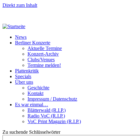
Direkt zum Inhalt
News
Berliner Konzerte
Aktuelle Termine
Konzert-Archiv
Clubs/Venues
Termine melden!
Plattenkritik
Specials
Über uns
Geschichte
Kontakt
Impressum / Datenschutz
Es war einmal…
Blätterwald (R.I.P.)
Radio VoC (R.I.P.)
VoC Print Magazin (R.I.P.)
Zu suchende Schlüsselwörter