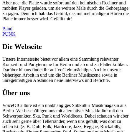
Aber nee, die Platte wurde sofort auf den heimischen Rechner und
mobilen Player geladen, um sie weitere Male durch die Gehörgänge
zu jagen. Denn ich hab das Gefühl, das mit mehrmaligem Hören die
Platte immer besser wird. Gefällt mir!
Band
PUNK
Die Webseite
Unsere Internetseite bietet vor allem eine Sammlung relevanter
Konzert- und Partytermine für Berlin und ab und zu Plattenkritiken.
Darüber hinaus findet ihr auf VoC ein mächtiges Archiv unserer
bisherigen Arbeit in und um die Berliner Musikszene sowie in
unregelmäßigen Abständen neue Interviews und Berichte.
Über uns
VoiceOfCulture ist ein unabhängiges Subkultur-Musikmagazin aus
Berlin. Wir beschäftigen uns mit alternativer Musikkultur mit den
Schwerpunkten Ska, Punk und Worldbeats. Dabei schauen wir aber
auch sehr gerne über Tellerränder, wenn uns gefällt, was dort zu
sehen ist. (z. B. Dub, Folk, Hardcore, Jazz, Reggae, Rockabilly,
Rocksteady, Singer-Songwriter, Soul, Swing und gute Musik mit