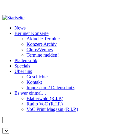
Direkt zum Inhalt
News
Berliner Konzerte
Aktuelle Termine
Konzert-Archiv
Clubs/Venues
Termine melden!
Plattenkritik
Specials
Über uns
Geschichte
Kontakt
Impressum / Datenschutz
Es war einmal…
Blätterwald (R.I.P.)
Radio VoC (R.I.P.)
VoC Print Magazin (R.I.P.)
Zu suchende Schlüsselwörter