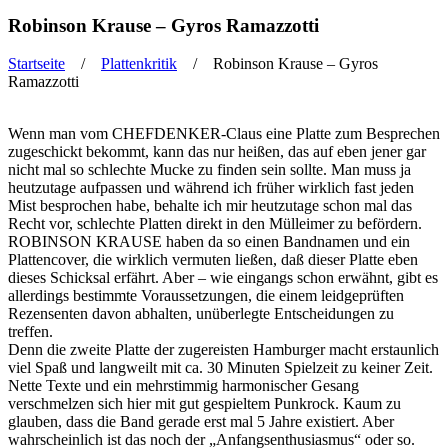
Robinson Krause – Gyros Ramazzotti
Startseite
/
Plattenkritik
/ Robinson Krause – Gyros
Ramazzotti
Sie sind hier
Wenn man vom CHEFDENKER-Claus eine Platte zum Besprechen
zugeschickt bekommt, kann das nur heißen, das auf eben jener gar
nicht mal so schlechte Mucke zu finden sein sollte. Man muss ja
heutzutage aufpassen und während ich früher wirklich fast jeden
Mist besprochen habe, behalte ich mir heutzutage schon mal das
Recht vor, schlechte Platten direkt in den Mülleimer zu befördern.
ROBINSON KRAUSE haben da so einen Bandnamen und ein
Plattencover, die wirklich vermuten ließen, daß dieser Platte eben
dieses Schicksal erfährt. Aber – wie eingangs schon erwähnt, gibt es
allerdings bestimmte Voraussetzungen, die einem leidgeprüften
Rezensenten davon abhalten, unüberlegte Entscheidungen zu
treffen.
Denn die zweite Platte der zugereisten Hamburger macht erstaunlich
viel Spaß und langweilt mit ca. 30 Minuten Spielzeit zu keiner Zeit.
Nette Texte und ein mehrstimmig harmonischer Gesang
verschmelzen sich hier mit gut gespieltem Punkrock. Kaum zu
glauben, dass die Band gerade erst mal 5 Jahre existiert. Aber
wahrscheinlich ist das noch der „Anfangsenthusiasmus“ oder so.