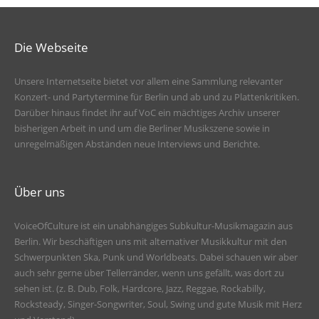
Die Webseite
Unsere Internetseite bietet vor allem eine Sammlung relevanter
Konzert- und Partytermine für Berlin und ab und zu Plattenkritiken.
Darüber hinaus findet ihr auf VoC ein mächtiges Archiv unserer
bisherigen Arbeit in und um die Berliner Musikszene sowie in
unregelmäßigen Abständen neue Interviews und Berichte.
Über uns
VoiceOfCulture ist ein unabhängiges Subkultur-Musikmagazin aus
Berlin. Wir beschäftigen uns mit alternativer Musikkultur mit den
Schwerpunkten Ska, Punk und Worldbeats. Dabei schauen wir aber
auch sehr gerne über Tellerränder, wenn uns gefällt, was dort zu
sehen ist. (z. B. Dub, Folk, Hardcore, Jazz, Reggae, Rockabilly,
Rocksteady, Singer-Songwriter, Soul, Swing und gute Musik mit Herz