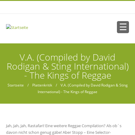
Direkt zum Inhalt
Sie sind hier
V.A. (Compiled by David
Rodigan & Sting International)
- The Kings of Reggae
Startseite
/
Plattenkritik
/ V.A. (Compiled by David Rodigan & Sting
International) - The Kings of Reggae
Jah, Jah, Jah, Rastafari! Eine weitere Reggae Compilation? Als ob´s
davon nicht schon genug gäbe! Aber Stopp – Eine Selector-