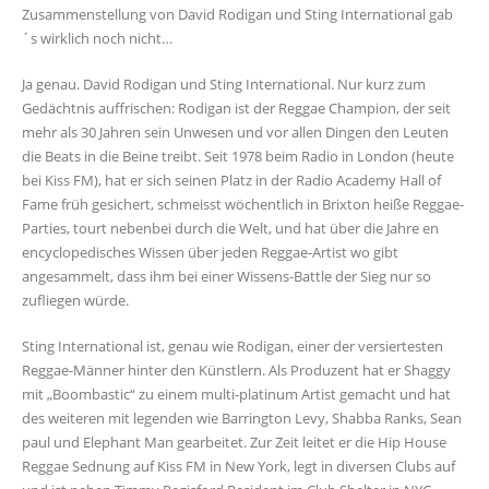
Zusammenstellung von David Rodigan und Sting International gab
´s wirklich noch nicht…
Ja genau. David Rodigan und Sting International. Nur kurz zum
Gedächtnis auffrischen: Rodigan ist der Reggae Champion, der seit
mehr als 30 Jahren sein Unwesen und vor allen Dingen den Leuten
die Beats in die Beine treibt. Seit 1978 beim Radio in London (heute
bei Kiss FM), hat er sich seinen Platz in der Radio Academy Hall of
Fame früh gesichert, schmeisst wöchentlich in Brixton heiße Reggae-
Parties, tourt nebenbei durch die Welt, und hat über die Jahre en
encyclopedisches Wissen über jeden Reggae-Artist wo gibt
angesammelt, dass ihm bei einer Wissens-Battle der Sieg nur so
zufliegen würde.
Sting International ist, genau wie Rodigan, einer der versiertesten
Reggae-Männer hinter den Künstlern. Als Produzent hat er Shaggy
mit „Boombastic“ zu einem multi-platinum Artist gemacht und hat
des weiteren mit legenden wie Barrington Levy, Shabba Ranks, Sean
paul und Elephant Man gearbeitet. Zur Zeit leitet er die Hip House
Reggae Sednung auf Kiss FM in New York, legt in diversen Clubs auf