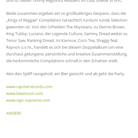
und ist neben Timmy Regisford Resident im Club Shelter in NYC.
Beide zusammen ergeben ein so großkalibriges Gespann, dass die
„Kings of Reggae“ Compilation tatsächlich rundum runde Selection
geworden ist. Von den Urhelden The Abyssians, zu Dennis Brown,
King Tubby, Luciano, der Legende Culture, Sammy Dread weiter zu
Tenor Saw, Ranking Dread, Ini Kamoze, Coco Tea, Shaggy feat.
Rayvon u.v.m., handelt es sich bei diesem Doppelalbum um eine
durchaus gelungene, persönliche und kreative Zusammenstellung,
die herkömmliche Compilations schnell in den Schatten stellt.
Also den Spliff rausgeholt, ein Bier gezischt und ab geht die Party.
www.rapsterrecords.com
www.bbemusic.com
www.sign-supreme.com
ANDERE