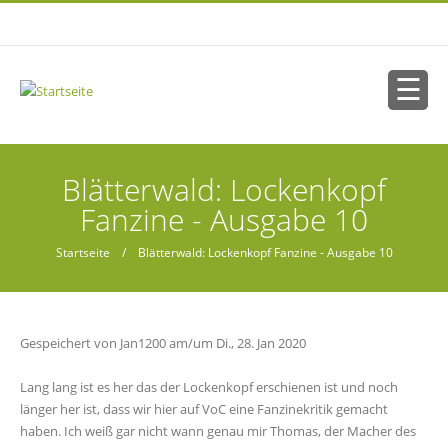
Direkt zum Inhalt
Sie sind hier
Blätterwald: Lockenkopf
Fanzine - Ausgabe 10
Startseite
/ Blätterwald: Lockenkopf Fanzine - Ausgabe 10
Gespeichert von
Jan1200
am/um Di., 28. Jan 2020
Lang lang ist es her das der Lockenkopf erschienen ist und noch
länger her ist, dass wir hier auf VoC eine Fanzinekritik gemacht
haben. Ich weiß gar nicht wann genau mir Thomas, der Macher des