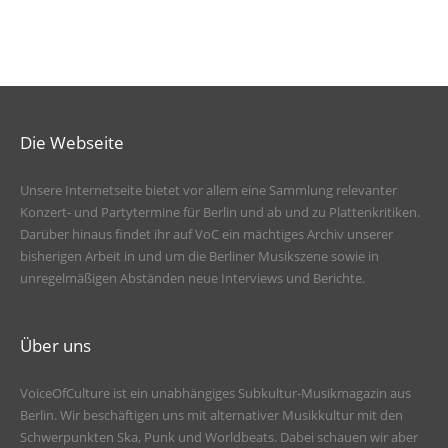
Die Webseite
Unsere Internetseite bietet vor allem eine Sammlung relevanter
Konzert- und Partytermine für Berlin und ab und zu Plattenkritiken.
Darüber hinaus findet ihr auf VoC ein mächtiges Archiv unserer
bisherigen Arbeit in und um die Berliner Musikszene sowie in
unregelmäßigen Abständen neue Interviews und Berichte.
Über uns
VoiceOfCulture ist ein unabhängiges Subkultur-Musikmagazin aus
Berlin. Wir beschäftigen uns mit alternativer Musikkultur mit den
Schwerpunkten Ska, Punk und Worldbeats. Dabei schauen wir aber