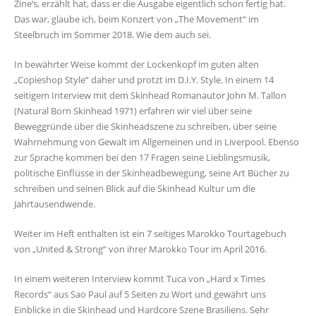
Zine‘s, erzählt hat, dass er die Ausgabe eigentlich schon fertig hat.
Das war, glaube ich, beim Konzert von „The Movement“ im
Steelbruch im Sommer 2018. Wie dem auch sei.
In bewährter Weise kommt der Lockenkopf im guten alten
„Copieshop Style“ daher und protzt im D.I.Y. Style. In einem 14
seitigem Interview mit dem Skinhead Romanautor John M. Tallon
(Natural Born Skinhead 1971) erfahren wir viel über seine
Beweggründe über die Skinheadszene zu schreiben, über seine
Wahrnehmung von Gewalt im Allgemeinen und in Liverpool. Ebenso
zur Sprache kommen bei den 17 Fragen seine Lieblingsmusik,
politische Einflüsse in der Skinheadbewegung, seine Art Bücher zu
schreiben und seinen Blick auf die Skinhead Kultur um die
Jahrtausendwende.
Weiter im Heft enthalten ist ein 7 seitiges Marokko Tourtagebuch
von „United & Strong“ von ihrer Marokko Tour im April 2016.
In einem weiteren Interview kommt Tuca von „Hard x Times
Records“ aus Sao Paul auf 5 Seiten zu Wort und gewährt uns
Einblicke in die Skinhead und Hardcore Szene Brasiliens. Sehr